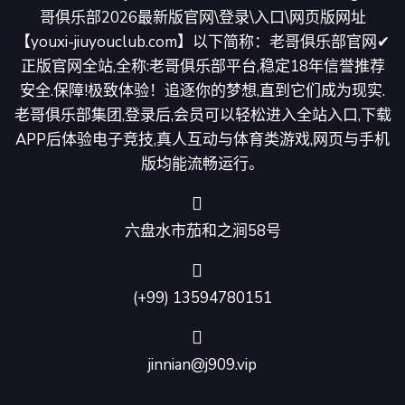
哥俱乐部2026最新版官网\登录\入口\网页版网址
【youxi-jiuyouclub.com】以下简称：老哥俱乐部官网✔
正版官网全站,全称:老哥俱乐部平台,稳定18年信誉推荐
安全.保障!极致体验！追逐你的梦想,直到它们成为现实.
老哥俱乐部集团,登录后,会员可以轻松进入全站入口,下载
APP后体验电子竞技,真人互动与体育类游戏,网页与手机
版均能流畅运行。
六盘水市茄和之涧58号
(+99) 13594780151
jinnian@j909.vip