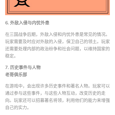
6. 外敌入侵与内忧外患
在三国战争后期，外敌入侵和内忧外患是常见的情况。
玩家需要及时应对外敌的入侵，保卫自己的领土。玩家
还需要处理内部的政治纷争和社会问题，以维持国家的
稳定。
7. 历史事件与人物
老哥俱乐部
在游戏中，会出现许多历史事件和著名人物。玩家可以
通过参与这些事件，与这些人物互动，改变历史的走
向。玩家还可以招募著名将领，利用他们的能力来增强
自己的实力。