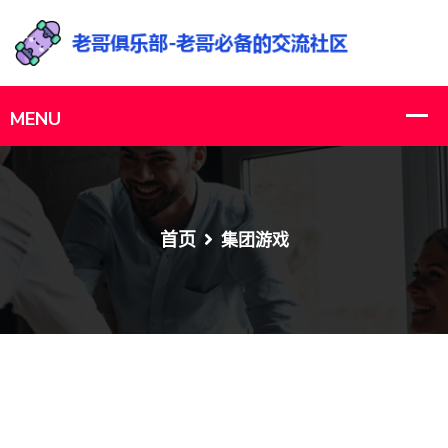
首页
集团游戏