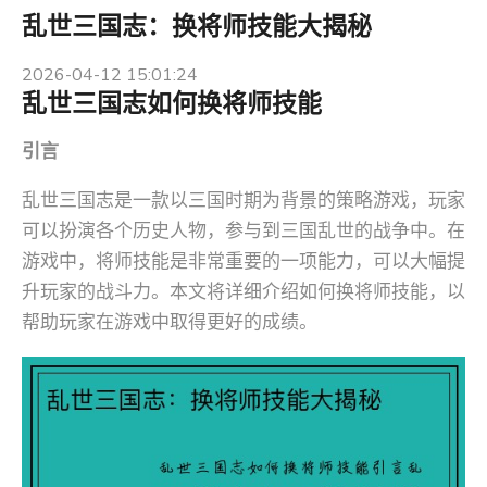
乱世三国志：换将师技能大揭秘
2026-04-12 15:01:24
乱世三国志如何换将师技能
引言
乱世三国志是一款以三国时期为背景的策略游戏，玩家
可以扮演各个历史人物，参与到三国乱世的战争中。在
游戏中，将师技能是非常重要的一项能力，可以大幅提
升玩家的战斗力。本文将详细介绍如何换将师技能，以
帮助玩家在游戏中取得更好的成绩。