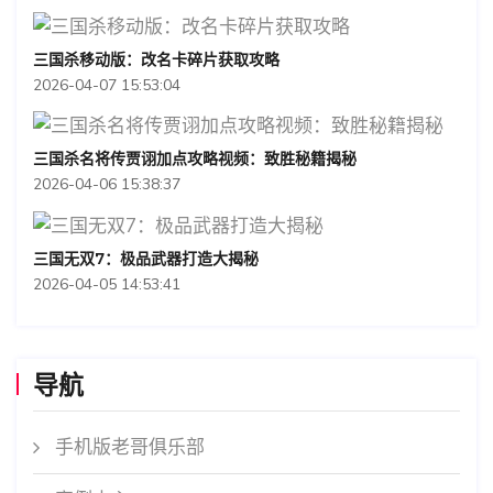
三国杀移动版：改名卡碎片获取攻略
2026-04-07 15:53:04
三国杀名将传贾诩加点攻略视频：致胜秘籍揭秘
2026-04-06 15:38:37
三国无双7：极品武器打造大揭秘
2026-04-05 14:53:41
导航
手机版老哥俱乐部