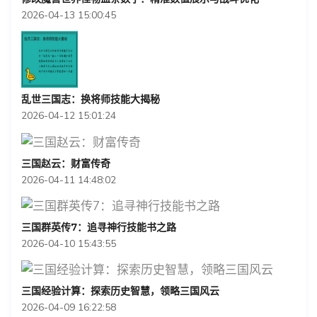
2026-04-13 15:00:45
乱世三国志：换将师技能大揭秘
2026-04-12 15:01:24
三国赵云：财富传奇
2026-04-11 14:48:02
三国群英传7：追寻神行技能书之路
2026-04-10 15:43:55
三国经验计算：探索历史智慧，领略三国风云
2026-04-09 16:22:58